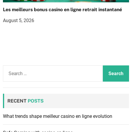
Les meilleurs bonus casino en ligne retrait instantané
August 5, 2026
S
e
a
r
c
RECENT
POSTS
h
f
What trends shape meilleur casino en ligne evolution
o
r