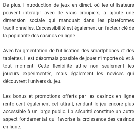
De plus, l’introduction de jeux en direct, où les utilisateurs
peuvent interagir avec de vrais croupiers, a ajouté une
dimension sociale qui manquait dans les plateformes
traditionnelles. L’accessibilité est également un facteur clé de
la popularité des casinos en ligne.
Avec l’augmentation de l’utilisation des smartphones et des
tablettes, il est désormais possible de jouer n’importe où et à
tout moment. Cette flexibilité attire non seulement les
joueurs expérimentés, mais également les novices qui
découvrent l’univers du jeu.
Les bonus et promotions offerts par les casinos en ligne
renforcent également cet attrait, rendant le jeu encore plus
accessible à un large public. La sécurité constitue un autre
aspect fondamental qui favorise la croissance des casinos
en ligne.