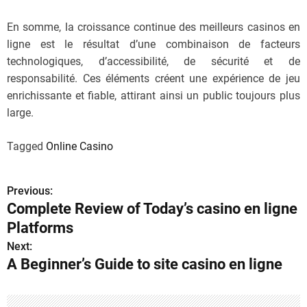
En somme, la croissance continue des meilleurs casinos en
ligne est le résultat d’une combinaison de facteurs
technologiques, d’accessibilité, de sécurité et de
responsabilité. Ces éléments créent une expérience de jeu
enrichissante et fiable, attirant ainsi un public toujours plus
large.
Tagged
Online Casino
Previous:
P
Complete Review of Today’s casino en ligne
o
Platforms
s
Next:
A Beginner’s Guide to site casino en ligne
t
n