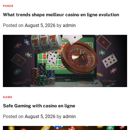
POKER
What trends shape meilleur casino en ligne evolution
Posted on
August 5, 2026
by
admin
GAME
Safe Gaming with casino en ligne
Posted on
August 5, 2026
by
admin