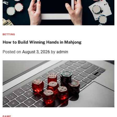
BETTING
How to Build Winning Hands in Mahjong
Posted on
August 3, 2026
by
admin
GAME